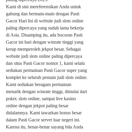
Kami di sini mereferensikan Anda untuk 
gabung dan bermain-main dengan Pasti 
Gacor Hari Ini di website judi slots online 
paling dipercaya yang sudah lama bekerja 
di Asia. Disamping itu, ada bocoran Pasti 
Gacor ini hari dengan winrate tinggi yang 
kerap memperoleh jekpot besar. Sebagai 
website judi slots online paling dipercaya 
dan situs Pasti Gacor nomor 1, kami selalu 
sediakan permainan Pasti Gacor super yang 
komplet ke seluruh pemain judi slots online.
Kami sediakan beragam permainan 
menarik dengan winrate tinggi, dimulai dari 
poker, slots online, sampai live kasino 
online dengan jekpot paling besar 
didalamnya. Kami tawarkan bonus besar 
dalam Pasti Gacor server luar negeri ini. 
Karena itu, benar-benar sayang bila Anda 